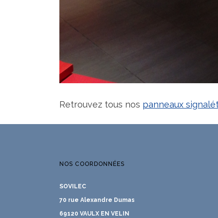
Retrouvez tous nos
panneaux signalé
NOS COORDONNÉES
SOVILEC
70 rue Alexandre Dumas
69120 VAULX EN VELIN