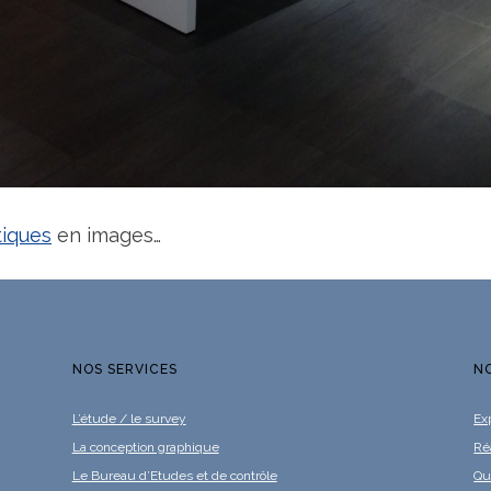
tiques
en images…
NOS SERVICES
N
L’étude / le survey
Ex
La conception graphique
Ré
Le Bureau d’Etudes et de contrôle
Qu