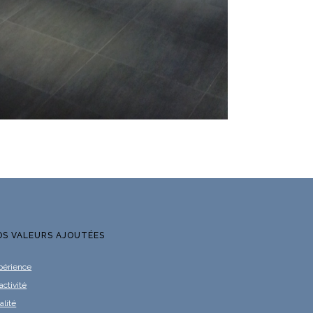
OS VALEURS AJOUTÉES
périence
activité
alité