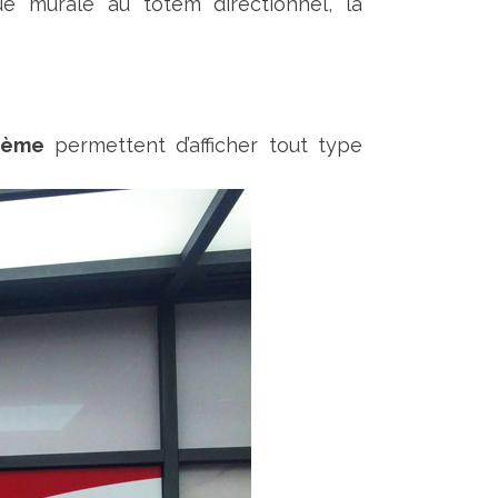
ue murale au totem directionnel, la
hème
permettent d’afficher tout type