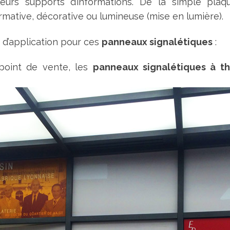
eurs supports d’informations. De la simple plaq
rmative, décorative ou lumineuse (mise en lumière).
d’application pour ces
panneaux signalétiques
:
point de vente, les
panneaux signalétiques à t