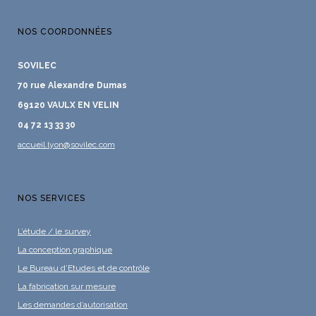
NOS COORDONNÉES
SOVILEC
70 rue Alexandre Dumas
69120 VAULX EN VELIN
04 72 13 33 30
accueil.lyon@sovilec.com
NOS SERVICES
L’étude / le survey
La conception graphique
Le Bureau d’Etudes et de contrôle
La fabrication sur mesure
Les demandes d’autorisation