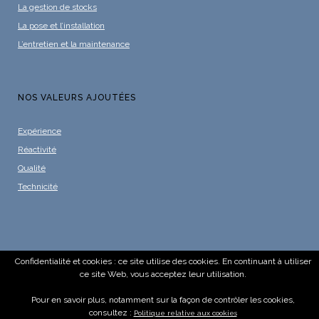
La gestion de stocks
La pose et l’installation
L’entretien et la maintenance
NOS VALEURS AJOUTÉES
Expérience
Réactivité
Qualité
Technicité
Confidentialité et cookies : ce site utilise des cookies. En continuant à utiliser
ce site Web, vous acceptez leur utilisation.
Pour en savoir plus, notamment sur la façon de contrôler les cookies,
consultez :
Politique relative aux cookies