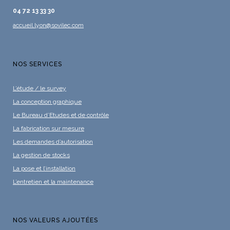
04 72 13 33 30
accueil.lyon@sovilec.com
NOS SERVICES
L’étude / le survey
La conception graphique
Le Bureau d’Etudes et de contrôle
La fabrication sur mesure
Les demandes d’autorisation
La gestion de stocks
La pose et l’installation
L’entretien et la maintenance
NOS VALEURS AJOUTÉES