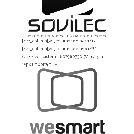
[/vc_column][vc_column width= »1/12″]
[/vc_column][vc_column width= »1/6″
css= ».vc_custom_1607960790172{margin:
15px !important;} »]