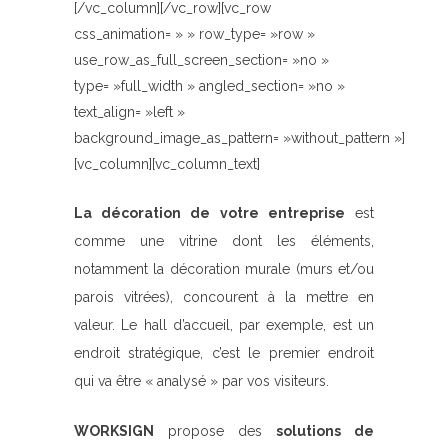
[/vc_column][/vc_row][vc_row
css_animation= » » row_type= »row »
use_row_as_full_screen_section= »no »
type= »full_width » angled_section= »no »
text_align= »left »
background_image_as_pattern= »without_pattern »]
[vc_column][vc_column_text]
La décoration de votre entreprise
est
comme une vitrine dont les éléments,
notamment la décoration murale (murs et/ou
parois vitrées), concourent à la mettre en
valeur. Le hall d’accueil, par exemple, est un
endroit stratégique, c’est le premier endroit
qui va être « analysé » par vos visiteurs.
WORKSIGN
propose des
solutions de