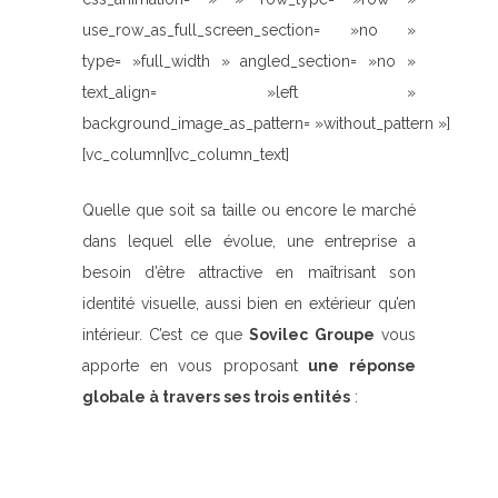
use_row_as_full_screen_section= »no »
type= »full_width » angled_section= »no »
text_align= »left »
background_image_as_pattern= »without_pattern »]
[vc_column][vc_column_text]
Quelle que soit sa taille ou encore le marché
dans lequel elle évolue, une entreprise a
besoin d’être attractive en maîtrisant son
identité visuelle, aussi bien en extérieur qu’en
intérieur. C’est ce que
Sovilec Groupe
vous
apporte en vous proposant
une réponse
globale à travers ses trois entités
: