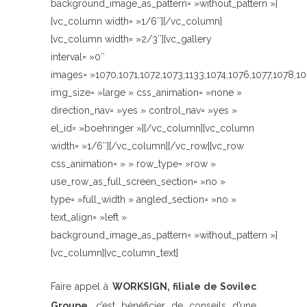
background_image_as_pattern= »without_pattern »]
[vc_column width= »1/6″][/vc_column]
[vc_column width= »2/3″][vc_gallery
interval= »0″
images= »1070,1071,1072,1073,1133,1074,1076,1077,1078,1
img_size= »large » css_animation= »none »
direction_nav= »yes » control_nav= »yes »
el_id= »boehringer »][/vc_column][vc_column
width= »1/6″][/vc_column][/vc_row][vc_row
css_animation= » » row_type= »row »
use_row_as_full_screen_section= »no »
type= »full_width » angled_section= »no »
text_align= »left »
background_image_as_pattern= »without_pattern »]
[vc_column][vc_column_text]
Faire appel à
WORKSIGN, filiale de Sovilec
Groupe
, c’est bénéficier de conseils d’une