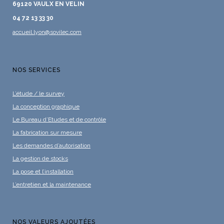
69120 VAULX EN VELIN
04 72 13 33 30
accueil.lyon@sovilec.com
NOS SERVICES
L’étude / le survey
La conception graphique
Le Bureau d’Etudes et de contrôle
La fabrication sur mesure
Les demandes d’autorisation
La gestion de stocks
La pose et l’installation
L’entretien et la maintenance
NOS VALEURS AJOUTÉES