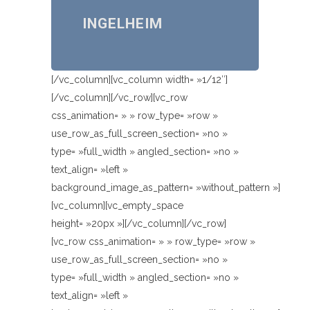
INGELHEIM
[/vc_column][vc_column width= »1/12″]
[/vc_column][/vc_row][vc_row
css_animation= » » row_type= »row »
use_row_as_full_screen_section= »no »
type= »full_width » angled_section= »no »
text_align= »left »
background_image_as_pattern= »without_pattern »]
[vc_column][vc_empty_space
height= »20px »][/vc_column][/vc_row]
[vc_row css_animation= » » row_type= »row »
use_row_as_full_screen_section= »no »
type= »full_width » angled_section= »no »
text_align= »left »