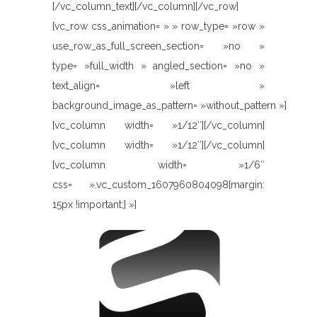
[/vc_column_text][/vc_column][/vc_row]
[vc_row css_animation= » » row_type= »row »
use_row_as_full_screen_section= »no »
type= »full_width » angled_section= »no »
text_align= »left »
background_image_as_pattern= »without_pattern »]
[vc_column width= »1/12″][/vc_column]
[vc_column width= »1/12″][/vc_column]
[vc_column width= »1/6″
css= ».vc_custom_1607960804098{margin:
15px !important;} »]