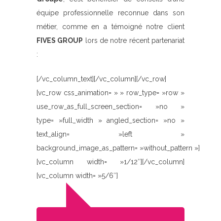
équipe professionnelle reconnue dans son
métier, comme en a témoigné notre client
FIVES GROUP
lors de notre récent partenariat
:
[/vc_column_text][/vc_column][/vc_row]
[vc_row css_animation= » » row_type= »row »
use_row_as_full_screen_section= »no »
type= »full_width » angled_section= »no »
text_align= »left »
background_image_as_pattern= »without_pattern »]
[vc_column width= »1/12″][/vc_column]
[vc_column width= »5/6″]