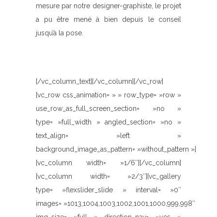
mesure par notre designer-graphiste, le projet
a pu être mené à bien depuis le conseil
jusqu’à la pose.
[/vc_column_text][/vc_column][/vc_row]
[vc_row css_animation= » » row_type= »row »
use_row_as_full_screen_section= »no »
type= »full_width » angled_section= »no »
text_align= »left »
background_image_as_pattern= »without_pattern »]
[vc_column width= »1/6″][/vc_column]
[vc_column width= »2/3″][vc_gallery
type= »flexslider_slide » interval= »0″
images= »1013,1004,1003,1002,1001,1000,999,998″