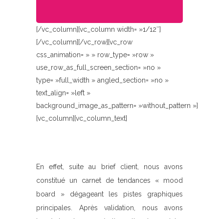
[/vc_column][vc_column width= »1/12″]
[/vc_column][/vc_row][vc_row
css_animation= » » row_type= »row »
use_row_as_full_screen_section= »no »
type= »full_width » angled_section= »no »
text_align= »left »
background_image_as_pattern= »without_pattern »]
[vc_column][vc_column_text]
En effet, suite au brief client, nous avons
constitué un carnet de tendances « mood
board » dégageant les pistes graphiques
principales. Après validation, nous avons