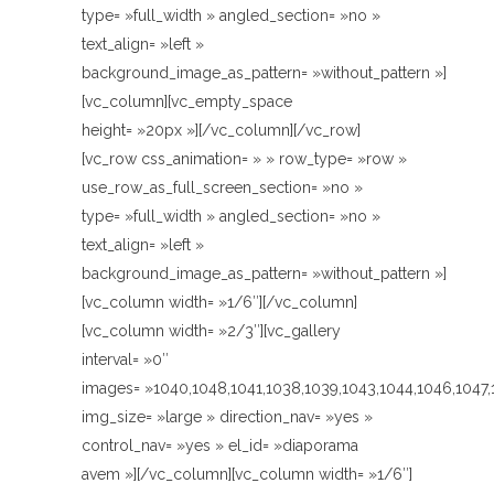
type= »full_width » angled_section= »no »
text_align= »left »
background_image_as_pattern= »without_pattern »]
[vc_column][vc_empty_space
height= »20px »][/vc_column][/vc_row]
[vc_row css_animation= » » row_type= »row »
use_row_as_full_screen_section= »no »
type= »full_width » angled_section= »no »
text_align= »left »
background_image_as_pattern= »without_pattern »]
[vc_column width= »1/6″][/vc_column]
[vc_column width= »2/3″][vc_gallery
interval= »0″
images= »1040,1048,1041,1038,1039,1043,1044,1046,1047,
img_size= »large » direction_nav= »yes »
control_nav= »yes » el_id= »diaporama
avem »][/vc_column][vc_column width= »1/6″]