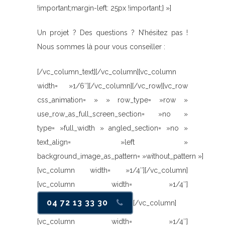
!important;margin-left: 25px !important;} »]
Un projet ? Des questions ? N’hésitez pas !
Nous sommes là pour vous conseiller :
[/vc_column_text][/vc_column][vc_column
width= »1/6″][/vc_column][/vc_row][vc_row
css_animation= » » row_type= »row »
use_row_as_full_screen_section= »no »
type= »full_width » angled_section= »no »
text_align= »left »
background_image_as_pattern= »without_pattern »]
[vc_column width= »1/4″][/vc_column]
[vc_column width= »1/4″]
04 72 13 33 30
[/vc_column]
[vc_column width= »1/4″]