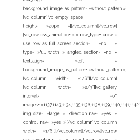
background_image_as_pattern= »without_pattern »]
[vc_column][vc_empty_space
height= »20px »][/vc_column][/vc_row]
[vc_row css_animation= » » row_type= »row »
use_row_as_full_screen_section= »no »
type= »full_width » angled_section= »no »
text_align= »left »
background_image_as_pattern= »without_pattern »]
[vc_column width= »1/6″][/vc_column]
[vc_column width= »2/3″][vc_gallery
interval= »0″
images= »1137,1143,1134,1135,1136,1138,1139,1140,1141,1142
img_size= »large » direction_nav= »yes »
control_nav= »yes »][/vc_column][vc_column
width= »1/6″][/vc_column][/vc_row][vc_row
css_animation= » » row_type= »row »