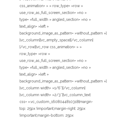
css_animation= » » row_type= »row »
use_row_as_full_screen_section= »no »
type= »full_width » angled_section= »no »
text_align= »left »
background_image_as_pattern= »without_pattern »]
[vc_column][vc_empty_space][/vc_column]
[/vc_row][vc_row css_animation= » »
row_type= »row »
use_row_as_full_screen_section= »no »
type= »full_width » angled_section= »no »
text_align= »left »
background_image_as_pattern= »without_pattern »]
[vc_column width= »1/6″][/vc_column]
[vc_column width= »2/3″][vc_column_text
css= ».vc_custom_1608044810318{margin-
top: 25px !important;margin-right: 25px
!important;margin-bottom: 25px