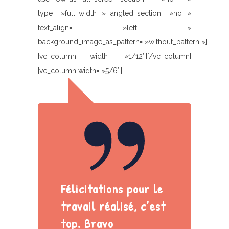
type= »full_width » angled_section= »no »
text_align= »left »
background_image_as_pattern= »without_pattern »]
[vc_column width= »1/12″][/vc_column]
[vc_column width= »5/6″]
Félicitations pour le
travail réalisé, c’est
top. Bravo