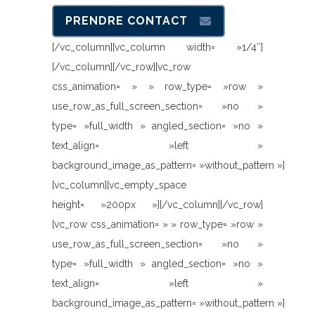
PRENDRE CONTACT
[/vc_column][vc_column width= »1/4″]
[/vc_column][/vc_row][vc_row
css_animation= » » row_type= »row »
use_row_as_full_screen_section= »no »
type= »full_width » angled_section= »no »
text_align= »left »
background_image_as_pattern= »without_pattern »]
[vc_column][vc_empty_space
height= »200px »][/vc_column][/vc_row]
[vc_row css_animation= » » row_type= »row »
use_row_as_full_screen_section= »no »
type= »full_width » angled_section= »no »
text_align= »left »
background_image_as_pattern= »without_pattern »]