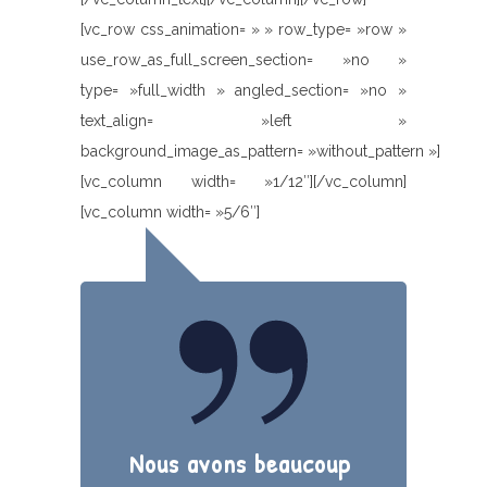
[vc_row css_animation= » » row_type= »row »
use_row_as_full_screen_section= »no »
type= »full_width » angled_section= »no »
text_align= »left »
background_image_as_pattern= »without_pattern »]
[vc_column width= »1/12″][/vc_column]
[vc_column width= »5/6″]
Nous avons beaucoup