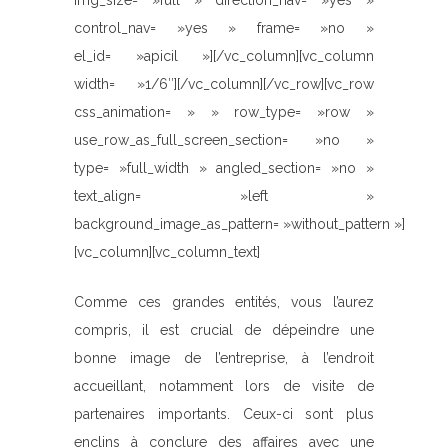
img_size= »full » direction_nav= »yes »
control_nav= »yes » frame= »no »
el_id= »apicil »][/vc_column][vc_column
width= »1/6″][/vc_column][/vc_row][vc_row
css_animation= » » row_type= »row »
use_row_as_full_screen_section= »no »
type= »full_width » angled_section= »no »
text_align= »left »
background_image_as_pattern= »without_pattern »]
[vc_column][vc_column_text]
Comme ces grandes entités, vous l’aurez
compris, il est crucial de dépeindre une
bonne image de l’entreprise, à l’endroit
accueillant, notamment lors de visite de
partenaires importants. Ceux-ci sont plus
enclins à conclure des affaires avec une