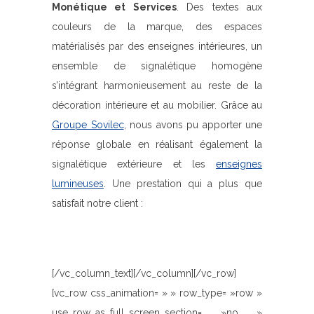
Monétique et Services
. Des textes aux
couleurs de la marque, des espaces
matérialisés par des enseignes intérieures, un
ensemble de signalétique homogène
s’intégrant harmonieusement au reste de la
décoration intérieure et au mobilier. Grâce au
Groupe Sovilec
, nous avons pu apporter une
réponse globale en réalisant également la
signalétique extérieure et les
enseignes
lumineuses
. Une prestation qui a plus que
satisfait notre client :
[/vc_column_text][/vc_column][/vc_row]
[vc_row css_animation= » » row_type= »row »
use_row_as_full_screen_section= »no »