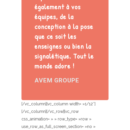
également à vos
équipes, de la
conception à la pose
que ce soit les
enseignes ou bien la
signalétique. Tout le
monde adore !
AVEM GROUPE
[/vc_column][vc_column width= »1/12″]
[/vc_column][/vc_row][vc_row
css_animation= » » row_type= »row »
use_row_as_full_screen_section= »no »