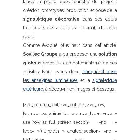
lancé la phase opérationnelle du projet :
création, prototypes, production et pose de la
signalétique décorative
dans des délais
très courts dûs à certains impératifs de notre
client.
Comme évoqué plus haut dans cet article,
Sovilec Groupe
a pu proposer une
solution
globale
grâce à la complémentarité de ses
activités. Nous avons donc
fabriqué et posé
les enseignes lumineuses
et la
signalétique
extérieure
, à découvrir en images ci-dessous :
[/vc_column_text][/vc_column][/vc_row]
[vc_row css_animation= » » row_type= »row »
use_row_as_full_screen_section= »no »
type= »full_width » angled_section= »no »
text_align= »left »